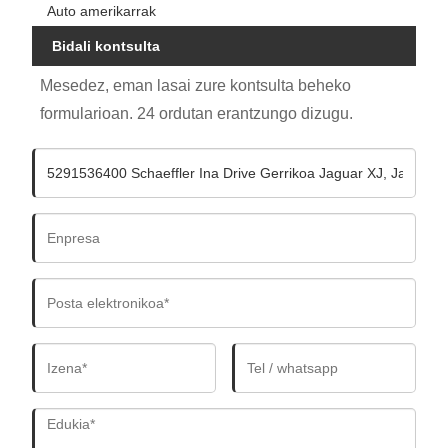
Auto amerikarrak
Bidali kontsulta
Mesedez, eman lasai zure kontsulta beheko
formularioan. 24 ordutan erantzungo dizugu.