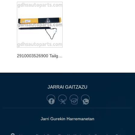
2910003526900 Tailgate kontinentaleko rover rover evoque oe. Lr172984
JARRAI GAITZAZU
Jarri Gurekin Harremanetan