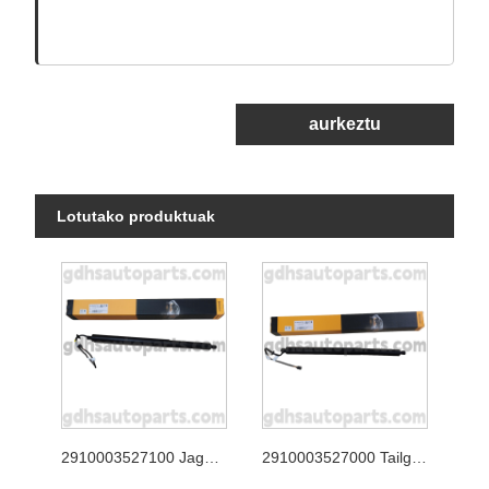
aurkeztu
Lotutako produktuak
2910003527100 Jaguar XJ, Jaguar F-Pace Oe zk. T4a49350
2910003527000 Tailgate Continental Strut-ek Range Rover Velar oe. Lr178875