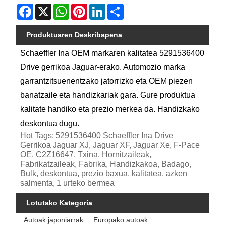
Facebook
X
WhatsApp
Pinterest
LinkedIn
Share
Produktuaren Deskribapena
Schaeffler Ina OEM markaren kalitatea 5291536400
Drive gerrikoa Jaguar-erako. Automozio marka
garrantzitsuenentzako jatorrizko eta OEM piezen
banatzaile eta handizkariak gara. Gure produktua
kalitate handiko eta prezio merkea da. Handizkako
deskontua dugu.
Hot Tags: 5291536400 Schaeffler Ina Drive
Gerrikoa Jaguar XJ, Jaguar XF, Jaguar Xe, F-Pace
OE. C2Z16647, Txina, Hornitzaileak,
Fabrikatzaileak, Fabrika, Handizkakoa, Badago,
Bulk, deskontua, prezio baxua, kalitatea, azken
salmenta, 1 urteko bermea
Lotutako Kategoria
Autoak japoniarrak
Europako autoak