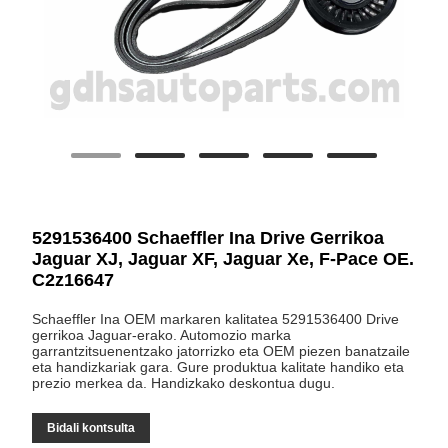
5291536400 Schaeffler Ina Drive Gerrikoa
Jaguar XJ, Jaguar XF, Jaguar Xe, F-Pace OE.
C2z16647
Schaeffler Ina OEM markaren kalitatea 5291536400 Drive
gerrikoa Jaguar-erako. Automozio marka
garrantzitsuenentzako jatorrizko eta OEM piezen banatzaile
eta handizkariak gara. Gure produktua kalitate handiko eta
prezio merkea da. Handizkako deskontua dugu.
Bidali kontsulta