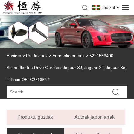
Euskal
Hasiera
>
Produktuak
>
Europako autoak
> 5291536400
Schaeffler Ina Drive Gerrikoa Jaguar XJ, Jaguar XF, Jaguar Xe,
F-Pace OE. C2z16647
Produktu guztiak
Autoak japoniarrak